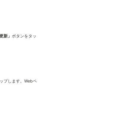
更新」
ボタンをタッ
ップします。Webペ