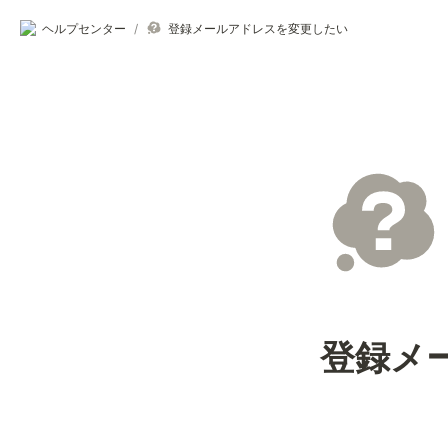
ヘルプセンター
/
登録メールアドレスを変更したい
登録メ