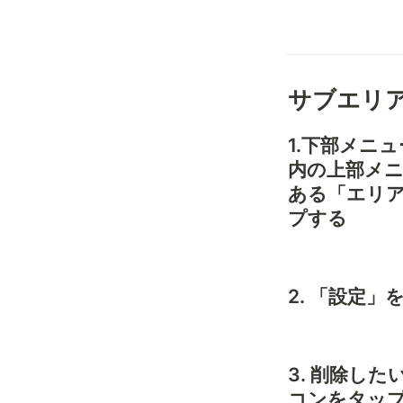
サブエリ
1.下部メニ
内の上部メ
ある「エリ
プする
2. 「設定
3. 削除し
コンをタッ